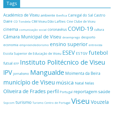
Tags
Académico de Viseu
Castro
Carregal do Sal
ambiente
Benfica
Daire
CIM Viseu Dão Lafões
Cine Clube de Viseu
CD Tondela
COVID-19
cinema
coronavírus
cultura
comunicação social
Câmara Municipal de Viseu
desporto
desemprego
ensino superior
economia
empreendedorismo
entrevista
ESEV
futebol
ESTGV
Escola Superior de Educação de Viseu
Instituto Politécnico de Viseu
futsal
IEFP
Mangualde
IPV
Moimenta da Beira
jornalismo
município de Viseu
música
Natal
Nelas
Oliveira de Frades
perfil
reportagem
saúde
Portugal
Viseu
Vouzela
turismo
Turismo Centro de Portugal
Sopcom