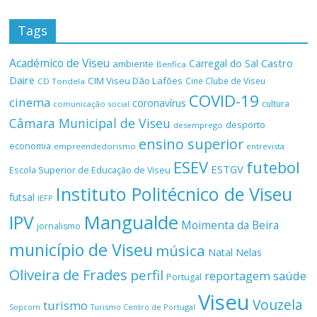
Tags
Académico de Viseu
Castro
Carregal do Sal
ambiente
Benfica
Daire
CIM Viseu Dão Lafões
Cine Clube de Viseu
CD Tondela
COVID-19
cinema
coronavírus
cultura
comunicação social
Câmara Municipal de Viseu
desporto
desemprego
ensino superior
economia
empreendedorismo
entrevista
ESEV
futebol
ESTGV
Escola Superior de Educação de Viseu
Instituto Politécnico de Viseu
futsal
IEFP
Mangualde
IPV
Moimenta da Beira
jornalismo
município de Viseu
música
Natal
Nelas
Oliveira de Frades
perfil
reportagem
saúde
Portugal
Viseu
Vouzela
turismo
Turismo Centro de Portugal
Sopcom