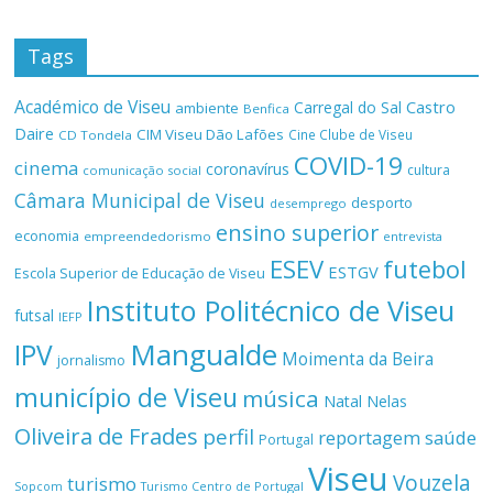
Tags
Académico de Viseu
Castro
Carregal do Sal
ambiente
Benfica
Daire
CIM Viseu Dão Lafões
Cine Clube de Viseu
CD Tondela
COVID-19
cinema
coronavírus
cultura
comunicação social
Câmara Municipal de Viseu
desporto
desemprego
ensino superior
economia
empreendedorismo
entrevista
ESEV
futebol
ESTGV
Escola Superior de Educação de Viseu
Instituto Politécnico de Viseu
futsal
IEFP
Mangualde
IPV
Moimenta da Beira
jornalismo
município de Viseu
música
Natal
Nelas
Oliveira de Frades
perfil
reportagem
saúde
Portugal
Viseu
Vouzela
turismo
Turismo Centro de Portugal
Sopcom