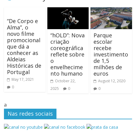
“De Corpo e
Alma”, o
novo filme
“hOLD”: Nova
Parque
promocional
criação
escolar
que dá a
coreográfica
recebe
conhecer as
reflete sobre
investimento
Aldeias
o
de 1,5
Históricas de
envelhecime
milhões de
Portugal
nto humano
euros
May 17, 2021
October 22,
August 12, 2020
0
2025
0
0
a
Nas redes sociais