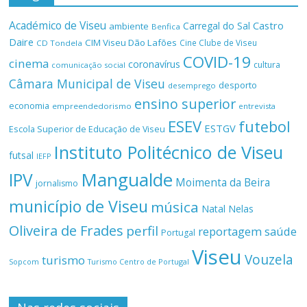
Académico de Viseu
Castro
Carregal do Sal
ambiente
Benfica
Daire
CIM Viseu Dão Lafões
Cine Clube de Viseu
CD Tondela
COVID-19
cinema
coronavírus
cultura
comunicação social
Câmara Municipal de Viseu
desporto
desemprego
ensino superior
economia
empreendedorismo
entrevista
ESEV
futebol
ESTGV
Escola Superior de Educação de Viseu
Instituto Politécnico de Viseu
futsal
IEFP
Mangualde
IPV
Moimenta da Beira
jornalismo
município de Viseu
música
Natal
Nelas
Oliveira de Frades
perfil
reportagem
saúde
Portugal
Viseu
Vouzela
turismo
Turismo Centro de Portugal
Sopcom