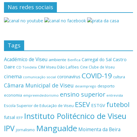
Nas redes sociais
Tags
Académico de Viseu
Castro
Carregal do Sal
ambiente
Benfica
Daire
CIM Viseu Dão Lafões
Cine Clube de Viseu
CD Tondela
COVID-19
cinema
coronavírus
cultura
comunicação social
Câmara Municipal de Viseu
desporto
desemprego
ensino superior
economia
empreendedorismo
entrevista
ESEV
futebol
ESTGV
Escola Superior de Educação de Viseu
Instituto Politécnico de Viseu
futsal
IEFP
Mangualde
IPV
Moimenta da Beira
jornalismo