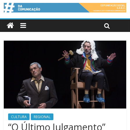
CULTURA
REGIONAL
“O Último Julgamento”