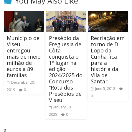
You May Also Like
Município de
Presépio da
Recriação em
Viseu
Freguesia de
torno de D.
entregou
Côta
Lopo da
mais de meio
conquista o
Cunha fica
milhão de
1º lugar na
para a
euros a 89
edição
história da
famílias
2024/2025 do
Vila de
Concurso
Santar
December 20,
“Rota dos
June 5, 2018
2019
0
Presépios de
0
Viseu”
January 30,
2025
0
a