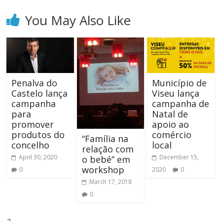
You May Also Like
Penalva do
Município de
Castelo lança
Viseu lança
campanha
campanha de
para
Natal de
promover
apoio ao
produtos do
comércio
“Família na
concelho
local
relação com
April 30, 2020
December 15,
o bebé” em
workshop
0
2020
0
March 17, 2018
0
a