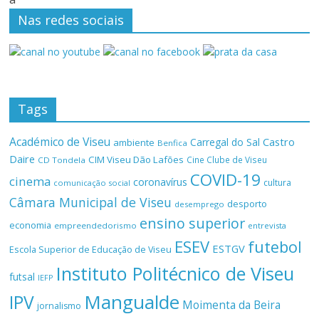
Nas redes sociais
Tags
Académico de Viseu
Castro
Carregal do Sal
ambiente
Benfica
Daire
CIM Viseu Dão Lafões
Cine Clube de Viseu
CD Tondela
COVID-19
cinema
coronavírus
cultura
comunicação social
Câmara Municipal de Viseu
desporto
desemprego
ensino superior
economia
empreendedorismo
entrevista
ESEV
futebol
ESTGV
Escola Superior de Educação de Viseu
Instituto Politécnico de Viseu
futsal
IEFP
Mangualde
IPV
Moimenta da Beira
jornalismo