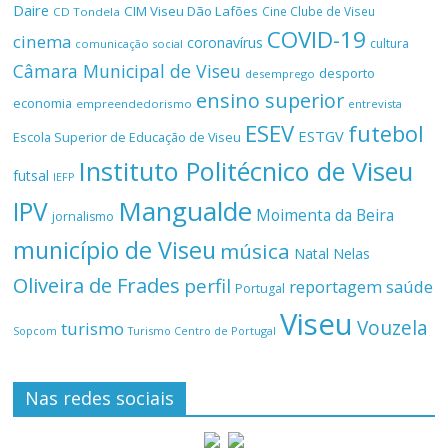
Daire
CIM Viseu Dão Lafões
Cine Clube de Viseu
CD Tondela
COVID-19
cinema
coronavírus
cultura
comunicação social
Câmara Municipal de Viseu
desporto
desemprego
ensino superior
economia
empreendedorismo
entrevista
ESEV
futebol
ESTGV
Escola Superior de Educação de Viseu
Instituto Politécnico de Viseu
futsal
IEFP
Mangualde
IPV
Moimenta da Beira
jornalismo
município de Viseu
música
Natal
Nelas
Oliveira de Frades
perfil
reportagem
saúde
Portugal
Viseu
Vouzela
turismo
Turismo Centro de Portugal
Sopcom
Nas redes sociais