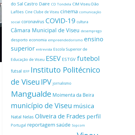
Castro Daire
do Sal
CIM Viseu Dão
CD Tondela
cinema
Lafões
Cine Clube de Viseu
comunicação
COVID-19
coronavírus
cultura
social
Câmara Municipal de Viseu
desemprego
ensino
desporto
economia
empreendedorismo
superior
Escola Superior de
entrevista
ESEV
futebol
ESTGV
Educação de Viseu
Instituto Politécnico
futsal
IEFP
de Viseu
IPV
jornalismo
Mangualde
Moimenta da Beira
município de Viseu
música
Oliveira de Frades
perfil
Natal
Nelas
reportagem
saúde
Portugal
Sopcom