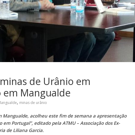
s minas de Urânio em
do em Mangualde
,
angualde
minas de urânio
 em Mangualde, acolheu este fim de semana a apresentação
io em Portugal”, editado pela ATMU – Associação dos Ex-
a de Liliana Garcia.