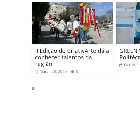
II Edição do CriativArte dá a
GREEN 
conhecer talentos da
Politéc
região
October 
March 29, 2019
0
a