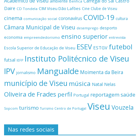
Académico de Viseu
Castro
Carregal do Sal
ambiente
Benfica
Daire
CIM Viseu Dão Lafões
Cine Clube de Viseu
CD Tondela
COVID-19
cinema
coronavírus
cultura
comunicação social
Câmara Municipal de Viseu
desporto
desemprego
ensino superior
economia
empreendedorismo
entrevista
ESEV
futebol
ESTGV
Escola Superior de Educação de Viseu
Instituto Politécnico de Viseu
futsal
IEFP
Mangualde
IPV
Moimenta da Beira
jornalismo
município de Viseu
música
Natal
Nelas
Oliveira de Frades
perfil
reportagem
saúde
Portugal
Viseu
Vouzela
turismo
Turismo Centro de Portugal
Sopcom
Nas redes sociais