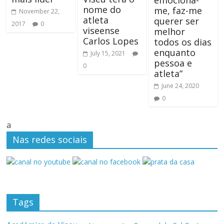
nome do
me, faz-me
November 22,
atleta
querer ser
2017
0
viseense
melhor
Carlos Lopes
todos os dias
enquanto
July 15, 2021
pessoa e
0
atleta”
June 24, 2020
0
a
Nas redes sociais
Tags