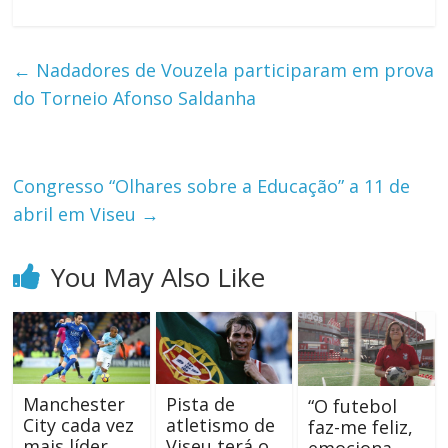
←
Nadadores de Vouzela participaram em prova
do Torneio Afonso Saldanha
Congresso “Olhares sobre a Educação” a 11 de
abril em Viseu
→
You May Also Like
Manchester
Pista de
“O futebol
City cada vez
atletismo de
faz-me feliz,
mais líder
Viseu terá o
emociona-