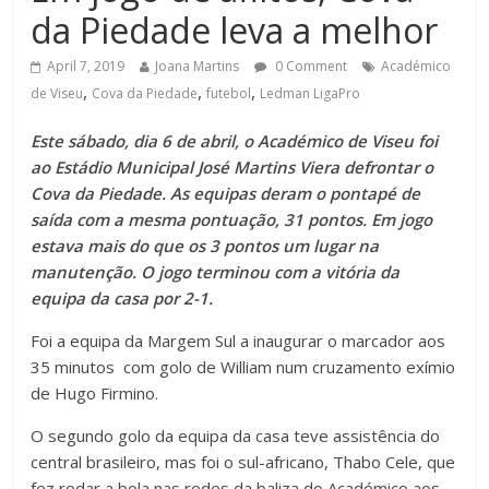
da Piedade leva a melhor
April 7, 2019
Joana Martins
0 Comment
Académico
,
,
,
de Viseu
Cova da Piedade
futebol
Ledman LigaPro
Este sábado, dia 6 de abril, o Académico de Viseu foi
ao Estádio Municipal José Martins Viera defrontar o
Cova da Piedade. As equipas deram o pontapé de
saída com a mesma pontuação, 31 pontos. Em jogo
estava mais do que os 3 pontos um lugar na
manutenção. O jogo terminou com a vitória da
equipa da casa por 2-1.
Foi a equipa da Margem Sul a inaugurar o marcador aos
35 minutos com golo de William num cruzamento exímio
de Hugo Firmino.
O segundo golo da equipa da casa teve assistência do
central brasileiro, mas foi o sul-africano, Thabo Cele, que
fez rodar a bola nas redes da baliza do Académico aos