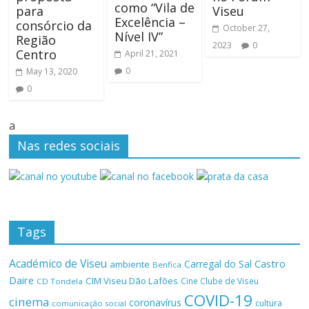
como “Vila de
para
Viseu
Excelência –
consórcio da
October 27,
Nível IV”
Região
2023
0
Centro
April 21, 2021
0
May 13, 2020
0
a
Nas redes sociais
Tags
Académico de Viseu
Castro
Carregal do Sal
ambiente
Benfica
Daire
CIM Viseu Dão Lafões
Cine Clube de Viseu
CD Tondela
COVID-19
cinema
coronavírus
cultura
comunicação social