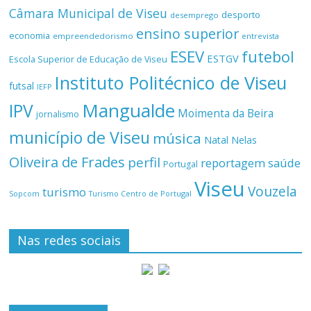
Câmara Municipal de Viseu
desporto
desemprego
ensino superior
economia
empreendedorismo
entrevista
ESEV
futebol
ESTGV
Escola Superior de Educação de Viseu
Instituto Politécnico de Viseu
futsal
IEFP
Mangualde
IPV
Moimenta da Beira
jornalismo
município de Viseu
música
Natal
Nelas
Oliveira de Frades
perfil
reportagem
saúde
Portugal
Viseu
Vouzela
turismo
Turismo Centro de Portugal
Sopcom
Nas redes sociais