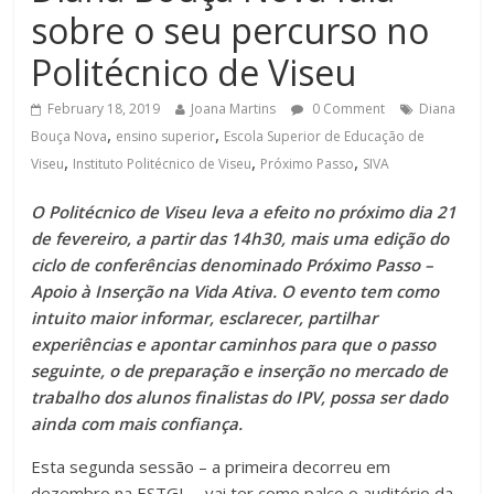
sobre o seu percurso no
Politécnico de Viseu
February 18, 2019
Joana Martins
0 Comment
Diana
,
,
Bouça Nova
ensino superior
Escola Superior de Educação de
,
,
,
Viseu
Instituto Politécnico de Viseu
Próximo Passo
SIVA
O Politécnico de Viseu leva a efeito no próximo dia 21
de fevereiro, a partir das 14h30, mais uma edição do
ciclo de conferências denominado Próximo Passo –
Apoio à Inserção na Vida Ativa. O evento tem como
intuito maior informar, esclarecer, partilhar
experiências e apontar caminhos para que o passo
seguinte, o de preparação e inserção no mercado de
trabalho dos alunos finalistas do IPV, possa ser dado
ainda com mais confiança.
Esta segunda sessão – a primeira decorreu em
dezembro na ESTGL – vai ter como palco o auditório da