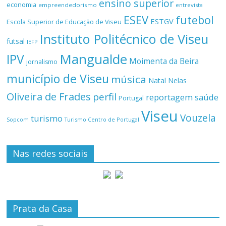
ensino superior
economia
empreendedorismo
entrevista
ESEV
futebol
ESTGV
Escola Superior de Educação de Viseu
Instituto Politécnico de Viseu
futsal
IEFP
Mangualde
IPV
Moimenta da Beira
jornalismo
município de Viseu
música
Natal
Nelas
Oliveira de Frades
perfil
reportagem
saúde
Portugal
Viseu
Vouzela
turismo
Turismo Centro de Portugal
Sopcom
Nas redes sociais
Prata da Casa