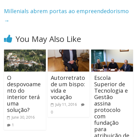
Millenials abrem portas ao empreendedorismo
→
You May Also Like
O
Autorretrato
Escola
despovoame
de um bispo:
Superior de
nto do
vida e
Tecnologia e
interior terá
vocação
Gestão
uma
assina
July 11, 2016
solução?
protocolo
0
com
June 30, 2016
fundação
1
para
atribuição de