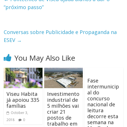
“próximo passo”
Conversas sobre Publicidade e Propaganda na
ESEV
→
You May Also Like
Fase
intermunicip
al do
Viseu Habita
Investimento
concurso
já apoiou 335
industrial de
nacional de
famílias
5 milhões vai
leitura
criar 21
October 3,
decorre esta
postos de
2018
0
semana na
trabalho em