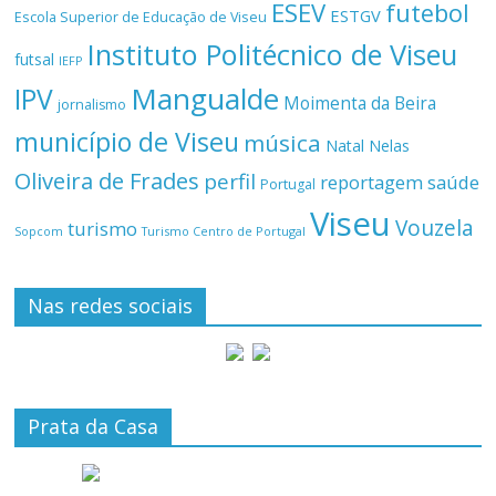
ESEV
futebol
ESTGV
Escola Superior de Educação de Viseu
Instituto Politécnico de Viseu
futsal
IEFP
Mangualde
IPV
Moimenta da Beira
jornalismo
município de Viseu
música
Natal
Nelas
Oliveira de Frades
perfil
reportagem
saúde
Portugal
Viseu
Vouzela
turismo
Turismo Centro de Portugal
Sopcom
Nas redes sociais
Prata da Casa