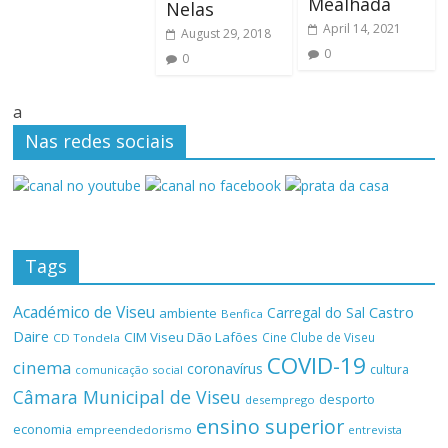
Mealhada
Nelas
April 14, 2021
August 29, 2018
0
0
a
Nas redes sociais
Tags
Académico de Viseu
Castro
Carregal do Sal
ambiente
Benfica
Daire
CIM Viseu Dão Lafões
Cine Clube de Viseu
CD Tondela
COVID-19
cinema
coronavírus
cultura
comunicação social
Câmara Municipal de Viseu
desporto
desemprego
ensino superior
economia
empreendedorismo
entrevista