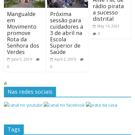
rádio pirata
a sucesso
Mangualde
Próxima
distrital
em
sessão para
Movimento
cuidadores a
May 14, 2021
promove
3 de abril na
0
Rota da
Escola
Senhora dos
Superior de
Verdes
Saúde
June 5, 2019
April 2, 2019
0
0
a
Nas redes sociais
Tags