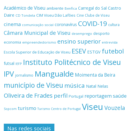
Académico de Viseu
Castro
Carregal do Sal
ambiente
Benfica
Daire
CIM Viseu Dão Lafões
Cine Clube de Viseu
CD Tondela
COVID-19
cinema
coronavírus
cultura
comunicação social
Câmara Municipal de Viseu
desporto
desemprego
ensino superior
economia
empreendedorismo
entrevista
ESEV
futebol
ESTGV
Escola Superior de Educação de Viseu
Instituto Politécnico de Viseu
futsal
IEFP
Mangualde
IPV
Moimenta da Beira
jornalismo
município de Viseu
música
Natal
Nelas
Oliveira de Frades
perfil
reportagem
saúde
Portugal
Viseu
Vouzela
turismo
Turismo Centro de Portugal
Sopcom
Nas redes sociais