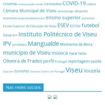
COVID-19
cinema
coronavírus
cultura
comunicação social
Câmara Municipal de Viseu
desporto
desemprego
ensino superior
economia
empreendedorismo
entrevista
ESEV
futebol
ESTGV
Escola Superior de Educação de Viseu
Instituto Politécnico de Viseu
futsal
IEFP
Mangualde
IPV
Moimenta da Beira
jornalismo
município de Viseu
música
Natal
Nelas
Oliveira de Frades
perfil
reportagem
saúde
Portugal
Viseu
Vouzela
turismo
Turismo Centro de Portugal
Sopcom
Nas redes sociais