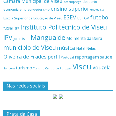
Câmara Municipal de Viseu
desporto
desemprego
ensino superior
economia
empreendedorismo
entrevista
ESEV
futebol
ESTGV
Escola Superior de Educação de Viseu
Instituto Politécnico de Viseu
futsal
IEFP
Mangualde
IPV
Moimenta da Beira
jornalismo
município de Viseu
música
Natal
Nelas
Oliveira de Frades
perfil
reportagem
saúde
Portugal
Viseu
Vouzela
turismo
Turismo Centro de Portugal
Sopcom
Nas redes sociais
Prata da Casa