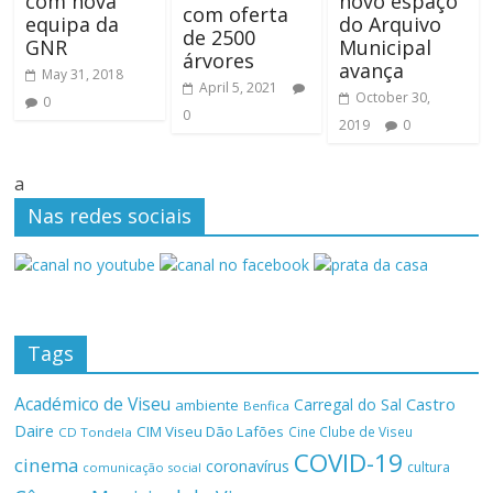
com nova
novo espaço
com oferta
equipa da
do Arquivo
de 2500
GNR
Municipal
árvores
avança
May 31, 2018
April 5, 2021
October 30,
0
0
2019
0
a
Nas redes sociais
Tags
Académico de Viseu
Castro
Carregal do Sal
ambiente
Benfica
Daire
CIM Viseu Dão Lafões
Cine Clube de Viseu
CD Tondela
COVID-19
cinema
coronavírus
cultura
comunicação social