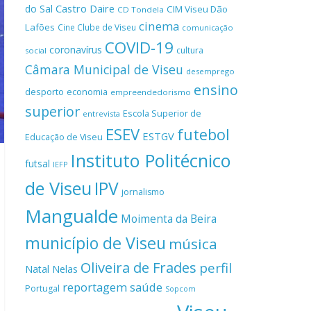
Castro Daire
do Sal
CIM Viseu Dão
CD Tondela
cinema
Lafões
Cine Clube de Viseu
comunicação
COVID-19
coronavírus
cultura
social
Câmara Municipal de Viseu
desemprego
ensino
desporto
economia
empreendedorismo
superior
Escola Superior de
entrevista
ESEV
futebol
ESTGV
Educação de Viseu
Instituto Politécnico
futsal
IEFP
de Viseu
IPV
jornalismo
Mangualde
Moimenta da Beira
município de Viseu
música
Oliveira de Frades
perfil
Natal
Nelas
reportagem
saúde
Portugal
Sopcom