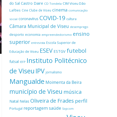
Castro Daire
do Sal
CIM Viseu Dão
CD Tondela
cinema
Lafões
Cine Clube de Viseu
comunicação
COVID-19
coronavírus
cultura
social
Câmara Municipal de Viseu
desemprego
ensino
desporto
economia
empreendedorismo
superior
Escola Superior de
entrevista
ESEV
futebol
ESTGV
Educação de Viseu
Instituto Politécnico
futsal
IEFP
de Viseu
IPV
jornalismo
Mangualde
Moimenta da Beira
município de Viseu
música
Oliveira de Frades
perfil
Natal
Nelas
reportagem
saúde
Portugal
Sopcom