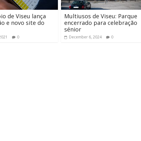
io de Viseu lança
Multiusos de Viseu: Parque
ão e novo site do
encerrado para celebração
sénior
 2021
0
December 6, 2024
0