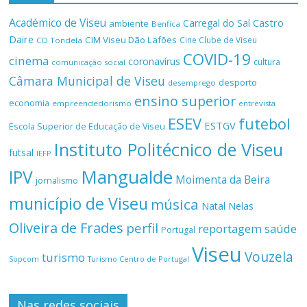
Académico de Viseu
Castro
Carregal do Sal
ambiente
Benfica
Daire
CIM Viseu Dão Lafões
Cine Clube de Viseu
CD Tondela
COVID-19
cinema
coronavírus
cultura
comunicação social
Câmara Municipal de Viseu
desporto
desemprego
ensino superior
economia
empreendedorismo
entrevista
ESEV
futebol
ESTGV
Escola Superior de Educação de Viseu
Instituto Politécnico de Viseu
futsal
IEFP
Mangualde
IPV
Moimenta da Beira
jornalismo
município de Viseu
música
Natal
Nelas
Oliveira de Frades
perfil
reportagem
saúde
Portugal
Viseu
Vouzela
turismo
Turismo Centro de Portugal
Sopcom
Nas redes sociais