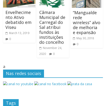
Envelhecime
Câmara
“Mangualde
nto Ativo
Municipal de
rede
debatido em
Carregal do
wireless” alvo
Viseu
Sal atribui
de melhoria
fundos às
e expansão
March 13, 2019
instituições
May 30, 2018
0
do concelho
0
November 24,
2020
0
a
Nas redes sociais
Tags