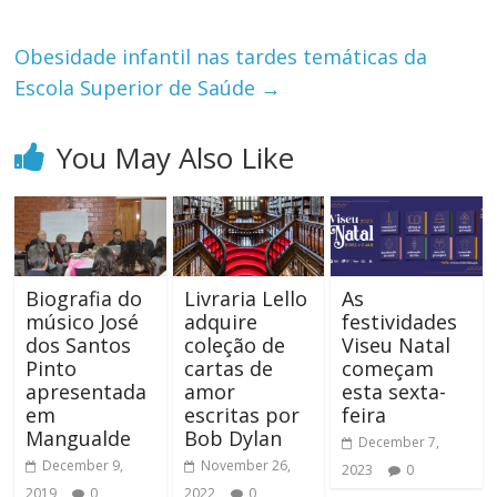
Obesidade infantil nas tardes temáticas da
Escola Superior de Saúde
→
You May Also Like
Biografia do
Livraria Lello
As
músico José
adquire
festividades
dos Santos
coleção de
Viseu Natal
Pinto
cartas de
começam
apresentada
amor
esta sexta-
em
escritas por
feira
Mangualde
Bob Dylan
December 7,
December 9,
November 26,
2023
0
2019
0
2022
0