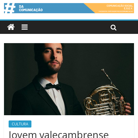
CULTURA
Jovem valecambrense