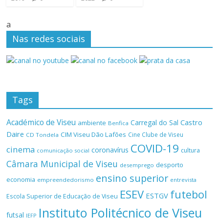
a
Nas redes sociais
Tags
Académico de Viseu
Castro
Carregal do Sal
ambiente
Benfica
Daire
CIM Viseu Dão Lafões
Cine Clube de Viseu
CD Tondela
COVID-19
cinema
coronavírus
cultura
comunicação social
Câmara Municipal de Viseu
desporto
desemprego
ensino superior
economia
empreendedorismo
entrevista
ESEV
futebol
ESTGV
Escola Superior de Educação de Viseu
Instituto Politécnico de Viseu
futsal
IEFP