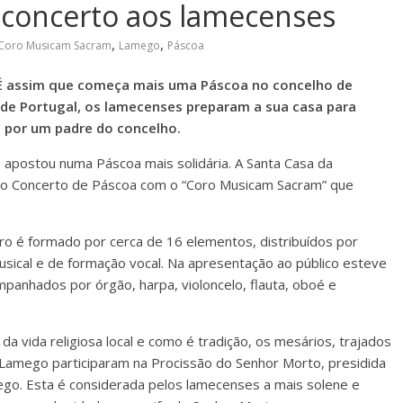
 concerto aos lamecenses
,
,
Coro Musicam Sacram
Lamego
Páscoa
. É assim que começa mais uma Páscoa no concelho de
e Portugal, os lamecenses preparam a sua casa para
da por um padre do concelho.
 apostou numa Páscoa mais solidária. A Santa Casa da
 o Concerto de Páscoa com o “Coro Musicam Sacram” que
ro é formado por cerca de 16 elementos, distribuídos por
usical e de formação vocal. Na apresentação ao público esteve
anhados por órgão, harpa, violoncelo, flauta, oboé e
vida religiosa local e como é tradição, os mesários, trajados
e Lamego participaram na Procissão do Senhor Morto, presidida
ego. Esta é considerada pelos lamecenses a mais solene e