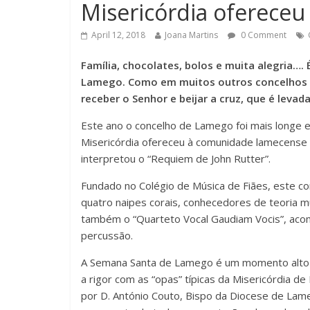
Misericórdia ofereceu
April 12, 2018
Joana Martins
0 Comment
Família, chocolates, bolos e muita alegria…
Lamego. Como em muitos outros concelhos d
receber o Senhor e beijar a cruz, que é leva
Este ano o concelho de Lamego foi mais longe e
Misericórdia ofereceu à comunidade lamecense
interpretou o “Requiem de John Rutter”.
Fundado no Colégio de Música de Fiães, este co
quatro naipes corais, conhecedores de teoria m
também o “Quarteto Vocal Gaudiam Vocis”, acomp
percussão.
A Semana Santa de Lamego é um momento alto da 
a rigor com as “opas” típicas da Misericórdia d
por D. António Couto, Bispo da Diocese de Lam