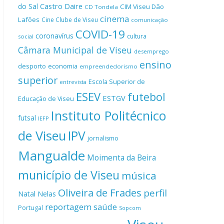
Castro Daire
do Sal
CIM Viseu Dão
CD Tondela
cinema
Lafões
Cine Clube de Viseu
comunicação
COVID-19
coronavírus
cultura
social
Câmara Municipal de Viseu
desemprego
ensino
desporto
economia
empreendedorismo
superior
Escola Superior de
entrevista
ESEV
futebol
ESTGV
Educação de Viseu
Instituto Politécnico
futsal
IEFP
de Viseu
IPV
jornalismo
Mangualde
Moimenta da Beira
município de Viseu
música
Oliveira de Frades
perfil
Natal
Nelas
reportagem
saúde
Portugal
Sopcom