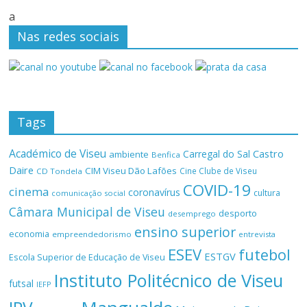
a
Nas redes sociais
Tags
Académico de Viseu
Castro
Carregal do Sal
ambiente
Benfica
Daire
CIM Viseu Dão Lafões
Cine Clube de Viseu
CD Tondela
COVID-19
cinema
coronavírus
cultura
comunicação social
Câmara Municipal de Viseu
desporto
desemprego
ensino superior
economia
empreendedorismo
entrevista
ESEV
futebol
ESTGV
Escola Superior de Educação de Viseu
Instituto Politécnico de Viseu
futsal
IEFP