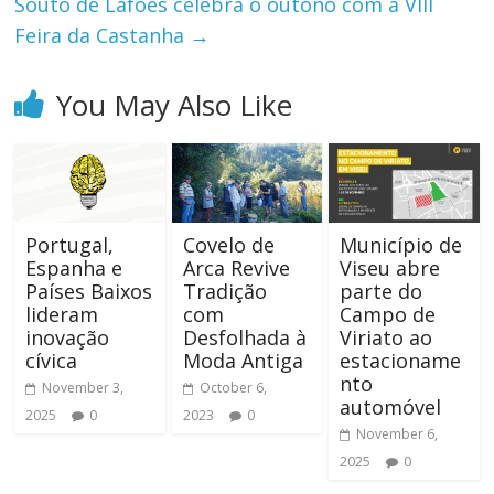
Souto de Lafões celebra o outono com a VIII
Feira da Castanha
→
You May Also Like
Portugal,
Covelo de
Município de
Espanha e
Arca Revive
Viseu abre
Países Baixos
Tradição
parte do
lideram
com
Campo de
inovação
Desfolhada à
Viriato ao
cívica
Moda Antiga
estacioname
nto
November 3,
October 6,
automóvel
2025
0
2023
0
November 6,
2025
0