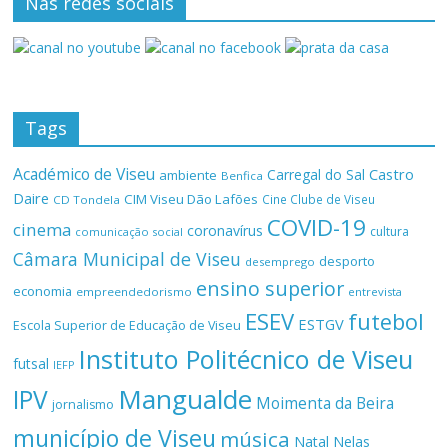
Nas redes sociais
Tags
Académico de Viseu
Castro
Carregal do Sal
ambiente
Benfica
Daire
CIM Viseu Dão Lafões
Cine Clube de Viseu
CD Tondela
COVID-19
cinema
coronavírus
cultura
comunicação social
Câmara Municipal de Viseu
desporto
desemprego
ensino superior
economia
empreendedorismo
entrevista
ESEV
futebol
ESTGV
Escola Superior de Educação de Viseu
Instituto Politécnico de Viseu
futsal
IEFP
Mangualde
IPV
Moimenta da Beira
jornalismo
município de Viseu
música
Natal
Nelas