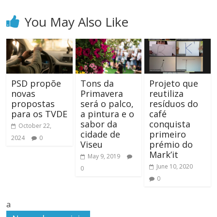
You May Also Like
PSD propõe
Tons da
Projeto que
novas
Primavera
reutiliza
propostas
será o palco,
resíduos do
para os TVDE
a pintura e o
café
sabor da
conquista
October 22,
cidade de
primeiro
2024
0
Viseu
prémio do
Mark’it
May 9, 2019
June 10, 2020
0
0
a