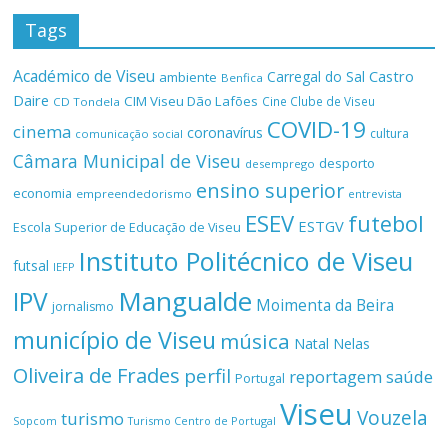
Tags
Académico de Viseu
Castro
Carregal do Sal
ambiente
Benfica
Daire
CIM Viseu Dão Lafões
Cine Clube de Viseu
CD Tondela
COVID-19
cinema
coronavírus
cultura
comunicação social
Câmara Municipal de Viseu
desporto
desemprego
ensino superior
economia
empreendedorismo
entrevista
ESEV
futebol
ESTGV
Escola Superior de Educação de Viseu
Instituto Politécnico de Viseu
futsal
IEFP
Mangualde
IPV
Moimenta da Beira
jornalismo
município de Viseu
música
Natal
Nelas
Oliveira de Frades
perfil
reportagem
saúde
Portugal
Viseu
Vouzela
turismo
Turismo Centro de Portugal
Sopcom