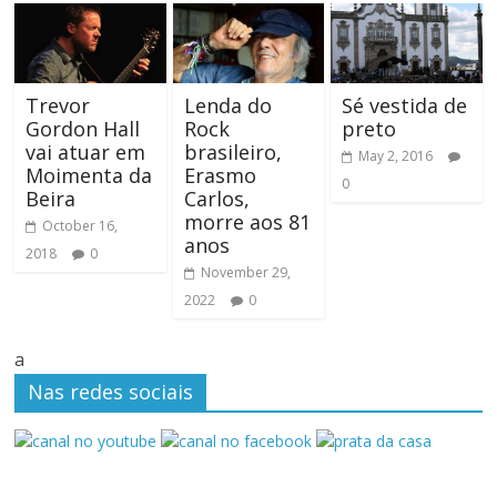
Trevor
Lenda do
Sé vestida de
Gordon Hall
Rock
preto
vai atuar em
brasileiro,
May 2, 2016
Moimenta da
Erasmo
0
Beira
Carlos,
morre aos 81
October 16,
anos
2018
0
November 29,
2022
0
a
Nas redes sociais