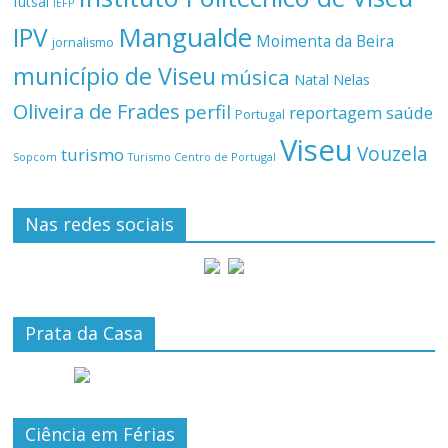
futsal
IEFP
Mangualde
IPV
Moimenta da Beira
jornalismo
município de Viseu
música
Natal
Nelas
Oliveira de Frades
perfil
reportagem
saúde
Portugal
Viseu
Vouzela
turismo
Turismo Centro de Portugal
Sopcom
Nas redes sociais
Prata da Casa
Ciência em Férias