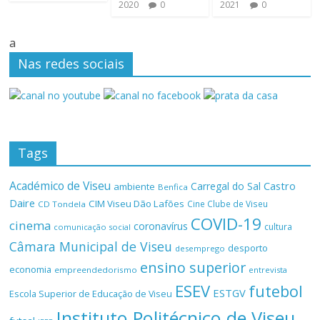
2020
0
2021
0
a
Nas redes sociais
Tags
Académico de Viseu
Castro
Carregal do Sal
ambiente
Benfica
Daire
CIM Viseu Dão Lafões
Cine Clube de Viseu
CD Tondela
COVID-19
cinema
coronavírus
cultura
comunicação social
Câmara Municipal de Viseu
desporto
desemprego
ensino superior
economia
empreendedorismo
entrevista
ESEV
futebol
ESTGV
Escola Superior de Educação de Viseu
Instituto Politécnico de Viseu