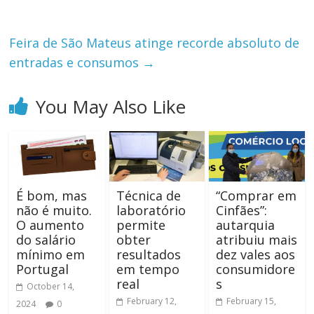
Feira de São Mateus atinge recorde absoluto de
entradas e consumos
→
You May Also Like
É bom, mas
Técnica de
“Comprar em
não é muito.
laboratório
Cinfães”:
O aumento
permite
autarquia
do salário
obter
atribuiu mais
mínimo em
resultados
dez vales aos
Portugal
em tempo
consumidore
real
s
October 14,
February 12,
February 15,
2024
0