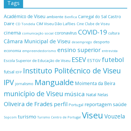
Tags
Académico de Viseu
Castro
Carregal do Sal
ambiente
Benfica
Daire
CIM Viseu Dão Lafões
Cine Clube de Viseu
CD Tondela
COVID-19
cinema
coronavírus
cultura
comunicação social
Câmara Municipal de Viseu
desporto
desemprego
ensino superior
economia
empreendedorismo
entrevista
ESEV
futebol
ESTGV
Escola Superior de Educação de Viseu
Instituto Politécnico de Viseu
futsal
IEFP
Mangualde
IPV
Moimenta da Beira
jornalismo
município de Viseu
música
Natal
Nelas
Oliveira de Frades
perfil
reportagem
saúde
Portugal
Viseu
Vouzela
turismo
Turismo Centro de Portugal
Sopcom