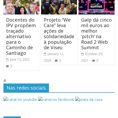
Docentes do
Projeto “We
Galp dá cinco
IPV propõem
Care” leva
mil euros ao
traçado
ações de
melhor
alternativo
solidariedade
‘pitch’ na
para o
à população
Road 2 Web
Caminho de
de Viseu
Summit
Santiago
January 12,
October 29,
June 13, 2022
2026
0
2021
0
0
a
Nas redes sociais