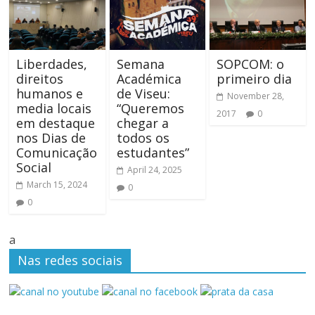
Liberdades,
Semana
SOPCOM: o
direitos
Académica
primeiro dia
humanos e
de Viseu:
November 28,
media locais
“Queremos
2017
0
em destaque
chegar a
nos Dias de
todos os
Comunicação
estudantes”
Social
April 24, 2025
March 15, 2024
0
0
a
Nas redes sociais