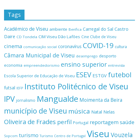
Tags
Académico de Viseu
Castro
Carregal do Sal
ambiente
Benfica
Daire
CIM Viseu Dão Lafões
Cine Clube de Viseu
CD Tondela
COVID-19
cinema
coronavírus
cultura
comunicação social
Câmara Municipal de Viseu
desporto
desemprego
ensino superior
economia
empreendedorismo
entrevista
ESEV
futebol
ESTGV
Escola Superior de Educação de Viseu
Instituto Politécnico de Viseu
futsal
IEFP
Mangualde
IPV
Moimenta da Beira
jornalismo
município de Viseu
música
Natal
Nelas
Oliveira de Frades
perfil
reportagem
saúde
Portugal
Viseu
Vouzela
turismo
Turismo Centro de Portugal
Sopcom