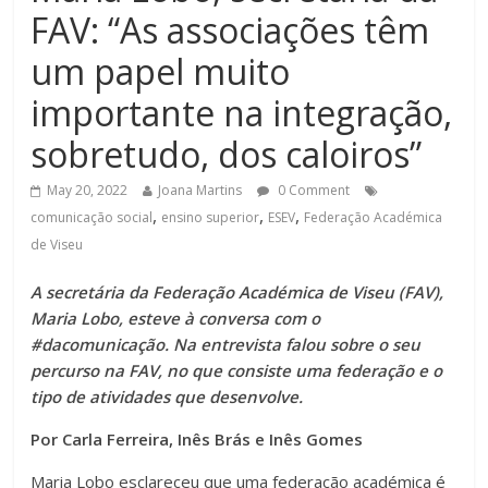
FAV: “As associações têm
um papel muito
importante na integração,
sobretudo, dos caloiros”
May 20, 2022
Joana Martins
0 Comment
,
,
,
comunicação social
ensino superior
ESEV
Federação Académica
de Viseu
A secretária da Federação Académica de Viseu (FAV),
Maria Lobo, esteve à conversa com o
#dacomunicação. Na entrevista falou sobre o seu
percurso na FAV, no que consiste uma federação e o
tipo de atividades que desenvolve.
Por Carla Ferreira, Inês Brás e Inês Gomes
Maria Lobo esclareceu que uma federação académica é