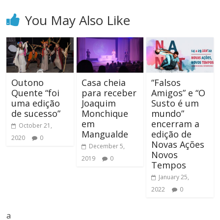
You May Also Like
Outono
Casa cheia
“Falsos
Quente “foi
para receber
Amigos” e “O
uma edição
Joaquim
Susto é um
de sucesso”
Monchique
mundo”
em
encerram a
October 21,
Mangualde
edição de
2020
0
Novas Ações
December 5,
Novos
2019
0
Tempos
January 25,
2022
0
a