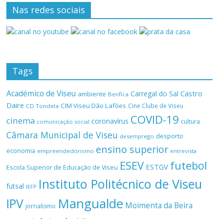
Nas redes sociais
Tags
Académico de Viseu
Castro
Carregal do Sal
ambiente
Benfica
Daire
CIM Viseu Dão Lafões
Cine Clube de Viseu
CD Tondela
COVID-19
cinema
coronavírus
cultura
comunicação social
Câmara Municipal de Viseu
desporto
desemprego
ensino superior
economia
empreendedorismo
entrevista
ESEV
futebol
ESTGV
Escola Superior de Educação de Viseu
Instituto Politécnico de Viseu
futsal
IEFP
Mangualde
IPV
Moimenta da Beira
jornalismo