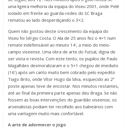
uma ligeira melhoria da equipa do Viseu 2001, onde Pelé
isolado em frente ao guarda-redes do SC Braga
rematou ao lado desperdiçando o 3×2.
Quem não gostou deste crescimento da equipa do
Viseu foi Sérgio Costa. O Ala de 25 anos fez o 4×1 num
remate indefensável ao minuto 14’, a meio do meio-
campo viseense. Uma obra de arte do Futsal, digna de
ser vista e revista. Com este tento, os pupilos de Paulo
Magalhães desmoralizaram e o 5×1 chegou de imediato
(16’) após um canto muito bem cobrado pelo expedito
Tiago Brito, onde Vítor Hugo da Silva, esquecido ao 2º
poste apenas teve de encostar. Nos minutos restantes,
até ao final da primeira parte apenas deu Braga. Se não
fossem as boas intervenções do guardião viseense, os
arsenalistas podiam ter recolhido aos balneários com
uma vantagem muito mais confortável.
A arte de adormecer o jogo