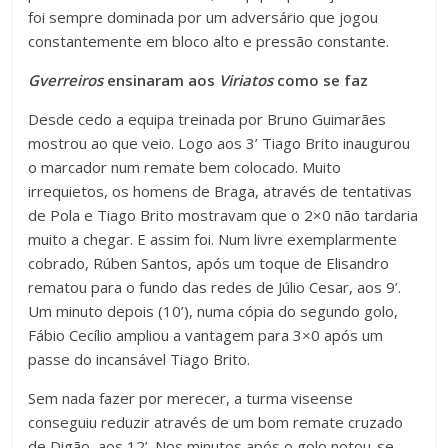
foi sempre dominada por um adversário que jogou
constantemente em bloco alto e pressão constante.
Gverreiros
ensinaram aos
Viriatos
como se faz
Desde cedo a equipa treinada por Bruno Guimarães
mostrou ao que veio. Logo aos 3’ Tiago Brito inaugurou
o marcador num remate bem colocado. Muito
irrequietos, os homens de Braga, através de tentativas
de Pola e Tiago Brito mostravam que o 2×0 não tardaria
muito a chegar. E assim foi. Num livre exemplarmente
cobrado, Rúben Santos, após um toque de Elisandro
rematou para o fundo das redes de Júlio Cesar, aos 9’.
Um minuto depois (10’), numa cópia do segundo golo,
Fábio Cecílio ampliou a vantagem para 3×0 após um
passe do incansável Tiago Brito.
Sem nada fazer por merecer, a turma viseense
conseguiu reduzir através de um bom remate cruzado
de Digão, aos 12’. Nos minutos após o golo notou-se