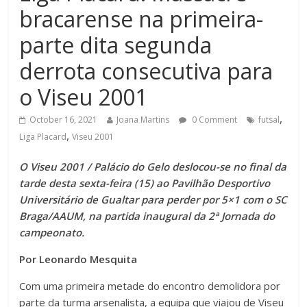
bracarense na primeira-
parte dita segunda
derrota consecutiva para
o Viseu 2001
,
October 16, 2021
Joana Martins
0 Comment
futsal
,
Liga Placard
Viseu 2001
O Viseu 2001 / Palácio do Gelo deslocou-se no final da
tarde desta sexta-feira (15) ao Pavilhão Desportivo
Universitário de Gualtar para perder por 5×1 com o SC
Braga/AAUM, na partida inaugural da 2ª Jornada do
campeonato.
Por Leonardo Mesquita
Com uma primeira metade do encontro demolidora por
parte da turma arsenalista, a equipa que viajou de Viseu