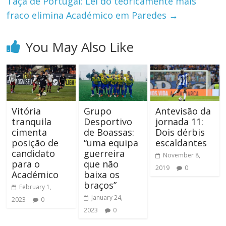
Taça de Portugal: Lei do teoricamente mais
fraco elimina Académico em Paredes
→
You May Also Like
Vitória
Grupo
Antevisão da
tranquila
Desportivo
jornada 11:
cimenta
de Boassas:
Dois dérbis
posição de
“uma equipa
escaldantes
candidato
guerreira
November 8,
para o
que não
2019
0
Académico
baixa os
braços”
February 1,
January 24,
2023
0
2023
0