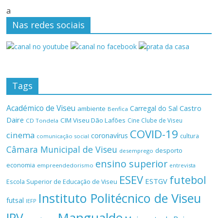
a
Nas redes sociais
Tags
Académico de Viseu
Castro
Carregal do Sal
ambiente
Benfica
Daire
CIM Viseu Dão Lafões
Cine Clube de Viseu
CD Tondela
COVID-19
cinema
coronavírus
cultura
comunicação social
Câmara Municipal de Viseu
desporto
desemprego
ensino superior
economia
empreendedorismo
entrevista
ESEV
futebol
ESTGV
Escola Superior de Educação de Viseu
Instituto Politécnico de Viseu
futsal
IEFP
Mangualde
IPV