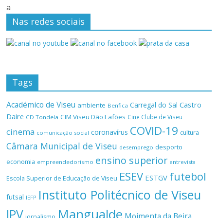
a
Nas redes sociais
Tags
Académico de Viseu
Castro
Carregal do Sal
ambiente
Benfica
Daire
CIM Viseu Dão Lafões
Cine Clube de Viseu
CD Tondela
COVID-19
cinema
coronavírus
cultura
comunicação social
Câmara Municipal de Viseu
desporto
desemprego
ensino superior
economia
empreendedorismo
entrevista
ESEV
futebol
ESTGV
Escola Superior de Educação de Viseu
Instituto Politécnico de Viseu
futsal
IEFP
Mangualde
IPV
Moimenta da Beira
jornalismo