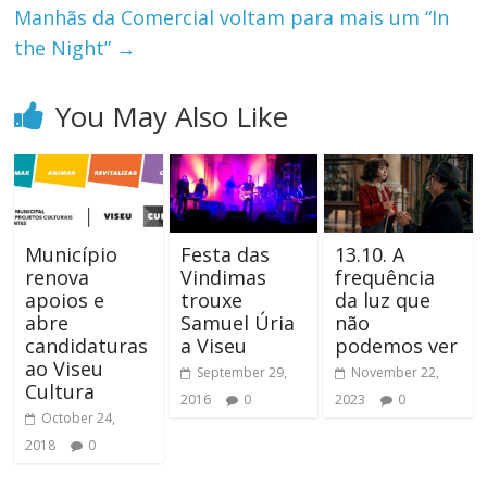
Manhãs da Comercial voltam para mais um “In
the Night”
→
You May Also Like
Município
Festa das
13.10. A
renova
Vindimas
frequência
apoios e
trouxe
da luz que
abre
Samuel Úria
não
candidaturas
a Viseu
podemos ver
ao Viseu
September 29,
November 22,
Cultura
2016
0
2023
0
October 24,
2018
0