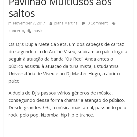
Pavilhão Multiusos aos
saltos
November 7, 2017
Joana Martins
0 Comment
,
,
concerto
dj
música
Os Dj’s Dupla Mete Cá Sets, um dos cabeças de cartaz
do segundo dia do Acolhe Viseu, subiram ao palco logo a
seguir à atuação da banda ‘Os Red’. Ainda antes o
público assistiu à atuação da tuna mista, Estudantina
Universitária de Viseu e ao Dj Master Hugo, a abrir o
palco.
A dupla de Dj’s passou vários géneros de música,
conseguindo dessa forma chamar a atenção do público.
Desde grandes
hits,
à música mais atual, passando pelo
rock, pelo pop, kizomba, hip hip e trance.