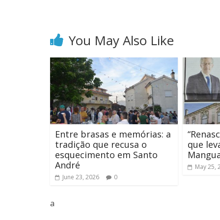
You May Also Like
Entre brasas e memórias: a
“Renasc
tradição que recusa o
que lev
esquecimento em Santo
Mangua
André
May 25, 
June 23, 2026
0
a