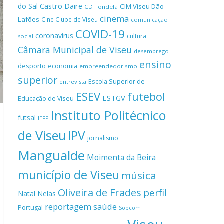
Castro Daire
do Sal
CIM Viseu Dão
CD Tondela
cinema
Lafões
Cine Clube de Viseu
comunicação
COVID-19
coronavírus
cultura
social
Câmara Municipal de Viseu
desemprego
ensino
desporto
economia
empreendedorismo
superior
Escola Superior de
entrevista
ESEV
futebol
ESTGV
Educação de Viseu
Instituto Politécnico
futsal
IEFP
de Viseu
IPV
jornalismo
Mangualde
Moimenta da Beira
município de Viseu
música
Oliveira de Frades
perfil
Natal
Nelas
reportagem
saúde
Portugal
Sopcom