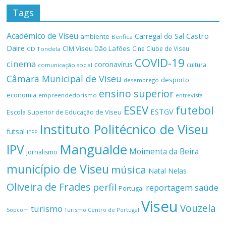
Tags
Académico de Viseu
Castro
Carregal do Sal
ambiente
Benfica
Daire
CIM Viseu Dão Lafões
Cine Clube de Viseu
CD Tondela
COVID-19
cinema
coronavírus
cultura
comunicação social
Câmara Municipal de Viseu
desporto
desemprego
ensino superior
economia
empreendedorismo
entrevista
ESEV
futebol
ESTGV
Escola Superior de Educação de Viseu
Instituto Politécnico de Viseu
futsal
IEFP
Mangualde
IPV
Moimenta da Beira
jornalismo
município de Viseu
música
Natal
Nelas
Oliveira de Frades
perfil
reportagem
saúde
Portugal
Viseu
Vouzela
turismo
Turismo Centro de Portugal
Sopcom