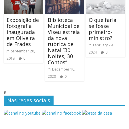
Exposição de
Biblioteca
O que faria
fotografia
Municipal de
se fosse
inaugurada
Viseu estreia
primeiro-
em Oliveira
da nova
ministro?
de Frades
rubrica de
February 29,
Natal “30
September 20,
2024
0
Noites, 30
2018
0
Contos”
December 10,
2020
0
a
Nas redes sociais