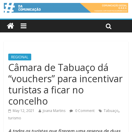
REGIONAL
Câmara de Tabuaço dá
“vouchers” para incentivar
turistas a ficar no
concelho
,
May 12, 2021
Joana Martins
0 Comment
Tabuaço
turismo
A todos os turistas que fizerem uma reserva de duas