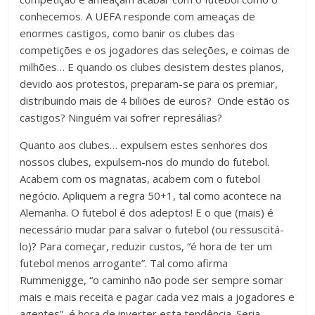
conhecemos. A UEFA responde com ameaças de
enormes castigos, como banir os clubes das
competições e os jogadores das seleções, e coimas de
milhões… E quando os clubes desistem destes planos,
devido aos protestos, preparam-se para os premiar,
distribuindo mais de 4 biliões de euros? Onde estão os
castigos? Ninguém vai sofrer represálias?
Quanto aos clubes… expulsem estes senhores dos
nossos clubes, expulsem-nos do mundo do futebol.
Acabem com os magnatas, acabem com o futebol
negócio. Apliquem a regra 50+1, tal como acontece na
Alemanha. O futebol é dos adeptos! E o que (mais) é
necessário mudar para salvar o futebol (ou ressuscitá-
lo)? Para começar, reduzir custos, “é hora de ter um
futebol menos arrogante”. Tal como afirma
Rummenigge, “o caminho não pode ser sempre somar
mais e mais receita e pagar cada vez mais a jogadores e
agentes”, é hora de inverter esta tendência. Seria