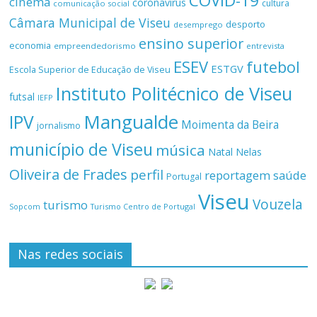
COVID-19
cinema
coronavírus
cultura
comunicação social
Câmara Municipal de Viseu
desporto
desemprego
ensino superior
economia
empreendedorismo
entrevista
ESEV
futebol
ESTGV
Escola Superior de Educação de Viseu
Instituto Politécnico de Viseu
futsal
IEFP
Mangualde
IPV
Moimenta da Beira
jornalismo
município de Viseu
música
Natal
Nelas
Oliveira de Frades
perfil
reportagem
saúde
Portugal
Viseu
Vouzela
turismo
Turismo Centro de Portugal
Sopcom
Nas redes sociais