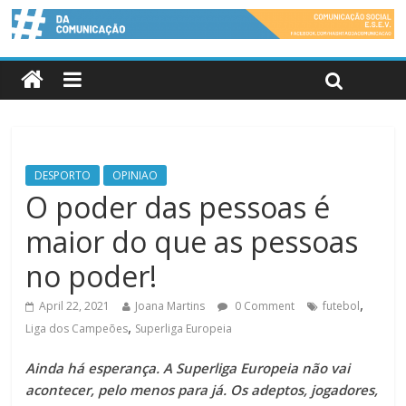
DESPORTO
OPINIAO
O poder das pessoas é
maior do que as pessoas
no poder!
,
April 22, 2021
Joana Martins
0 Comment
futebol
,
Liga dos Campeões
Superliga Europeia
Ainda há esperança. A Superliga Europeia não vai
acontecer, pelo menos para já. Os adeptos, jogadores,