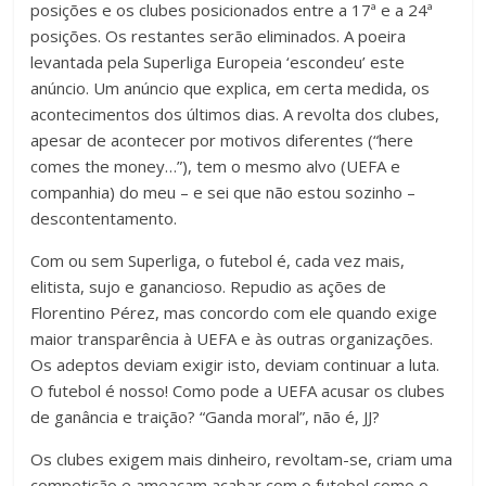
posições e os clubes posicionados entre a 17ª e a 24ª
posições. Os restantes serão eliminados. A poeira
levantada pela Superliga Europeia ‘escondeu’ este
anúncio. Um anúncio que explica, em certa medida, os
acontecimentos dos últimos dias. A revolta dos clubes,
apesar de acontecer por motivos diferentes (“here
comes the money…”), tem o mesmo alvo (UEFA e
companhia) do meu – e sei que não estou sozinho –
descontentamento.
Com ou sem Superliga, o futebol é, cada vez mais,
elitista, sujo e ganancioso. Repudio as ações de
Florentino Pérez, mas concordo com ele quando exige
maior transparência à UEFA e às outras organizações.
Os adeptos deviam exigir isto, deviam continuar a luta.
O futebol é nosso! Como pode a UEFA acusar os clubes
de ganância e traição? “Ganda moral”, não é, JJ?
Os clubes exigem mais dinheiro, revoltam-se, criam uma
competição e ameaçam acabar com o futebol como o