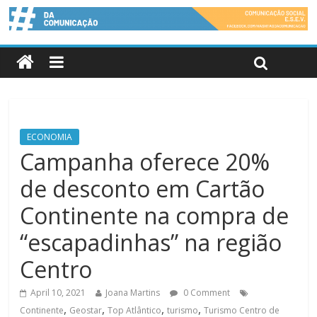
ECONOMIA
Campanha oferece 20%
de desconto em Cartão
Continente na compra de
“escapadinhas” na região
Centro
April 10, 2021
Joana Martins
0 Comment
,
,
,
,
Continente
Geostar
Top Atlântico
turismo
Turismo Centro de