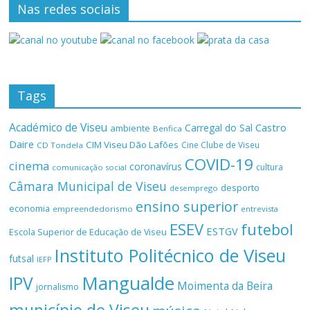
Nas redes sociais
Tags
Académico de Viseu
Castro
Carregal do Sal
ambiente
Benfica
Daire
CIM Viseu Dão Lafões
Cine Clube de Viseu
CD Tondela
COVID-19
cinema
coronavírus
cultura
comunicação social
Câmara Municipal de Viseu
desporto
desemprego
ensino superior
economia
empreendedorismo
entrevista
ESEV
futebol
ESTGV
Escola Superior de Educação de Viseu
Instituto Politécnico de Viseu
futsal
IEFP
Mangualde
IPV
Moimenta da Beira
jornalismo
município de Viseu