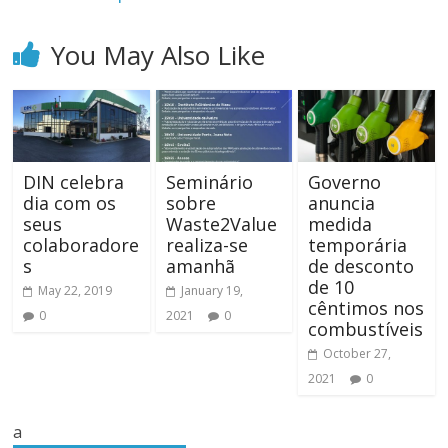
You May Also Like
DIN celebra
Seminário
Governo
dia com os
sobre
anuncia
seus
Waste2Value
medida
colaboradore
realiza-se
temporária
s
amanhã
de desconto
de 10
May 22, 2019
January 19,
cêntimos nos
0
2021
0
combustíveis
October 27,
2021
0
a