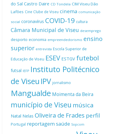
Castro Daire
do Sal
CIM Viseu Dão
CD Tondela
cinema
Lafões
Cine Clube de Viseu
comunicação
COVID-19
coronavírus
cultura
social
Câmara Municipal de Viseu
desemprego
ensino
desporto
economia
empreendedorismo
superior
Escola Superior de
entrevista
ESEV
futebol
ESTGV
Educação de Viseu
Instituto Politécnico
futsal
IEFP
de Viseu
IPV
jornalismo
Mangualde
Moimenta da Beira
município de Viseu
música
Oliveira de Frades
perfil
Natal
Nelas
reportagem
saúde
Portugal
Sopcom