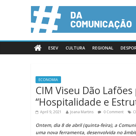
ESEV
CULTURA
REGIONAL
DESPO
ECONOMIA
CIM Viseu Dão Lafões
“Hospitalidade e Estru
April 9, 2021
Joana Martins
0 Comment
C
Ontem, dia 8 de abril (quinta-feira), a Comun
uma nova ferramenta, desenvolvida no âmbito