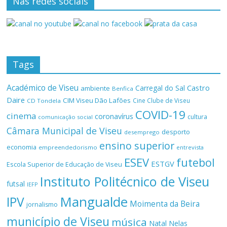
Nas redes sociais
Tags
Académico de Viseu
Castro
Carregal do Sal
ambiente
Benfica
Daire
CIM Viseu Dão Lafões
Cine Clube de Viseu
CD Tondela
COVID-19
cinema
coronavírus
cultura
comunicação social
Câmara Municipal de Viseu
desporto
desemprego
ensino superior
economia
empreendedorismo
entrevista
ESEV
futebol
ESTGV
Escola Superior de Educação de Viseu
Instituto Politécnico de Viseu
futsal
IEFP
Mangualde
IPV
Moimenta da Beira
jornalismo
município de Viseu
música
Natal
Nelas