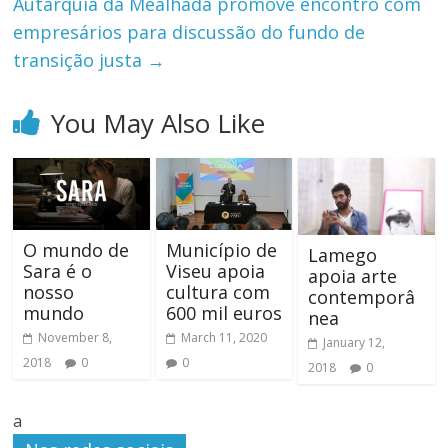
Autarquia da Mealhada promove encontro com
empresários para discussão do fundo de
transição justa
→
You May Also Like
O mundo de
Município de
Lamego
Sara é o
Viseu apoia
apoia arte
nosso
cultura com
contemporâ
mundo
600 mil euros
nea
November 8,
March 11, 2020
January 12,
2018
0
0
2018
0
a