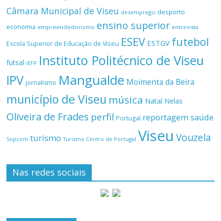
Câmara Municipal de Viseu
desporto
desemprego
ensino superior
economia
empreendedorismo
entrevista
ESEV
futebol
ESTGV
Escola Superior de Educação de Viseu
Instituto Politécnico de Viseu
futsal
IEFP
Mangualde
IPV
Moimenta da Beira
jornalismo
município de Viseu
música
Natal
Nelas
Oliveira de Frades
perfil
reportagem
saúde
Portugal
Viseu
Vouzela
turismo
Turismo Centro de Portugal
Sopcom
Nas redes sociais