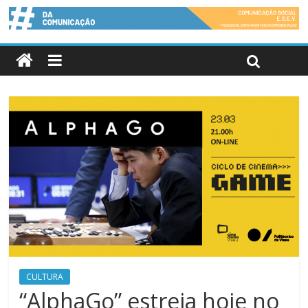
CULTURA
“AlphaGo” estreia hoje no