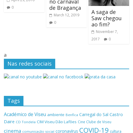
no carnaval
de Bragança
0
A saga de
March 12, 2019
Saw chegou
0
ao fim?
November 7,
2017
0
a
Nas redes sociais
Tags
Académico de Viseu
Castro
Carregal do Sal
ambiente
Benfica
Daire
CIM Viseu Dão Lafões
Cine Clube de Viseu
CD Tondela
COVID-19
cinema
coronavírus
cultura
comunicação social