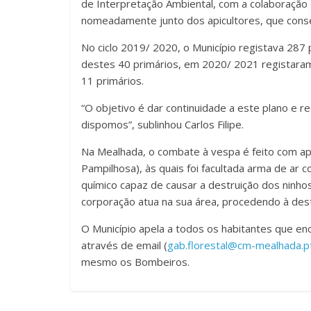
de Interpretação Ambiental, com a colaboração 
nomeadamente junto dos apicultores, que cons
No ciclo 2019/ 2020, o Município registava 287
destes 40 primários, em 2020/ 2021 registaram
11 primários.
“O objetivo é dar continuidade a este plano e r
dispomos”, sublinhou Carlos Filipe.
Na Mealhada, o combate à vespa é feito com a
Pampilhosa), às quais foi facultada arma de ar
químico capaz de causar a destruição dos ninhos
corporação atua na sua área, procedendo à de
O Município apela a todos os habitantes que e
através de email (
gab.florestal@cm-mealhada.p
mesmo os Bombeiros.