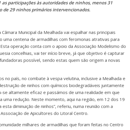
 as participações às autoridades de ninhos, menos 31
 de 29 ninhos primários intervencionados.
 Câmara Municipal da Mealhada vai espalhar nas principais
pio uma centena de armadilhas com feromonas atrativas para
s. Esta operação conta com o apoio da Associação Modelismo do
sia concelhias, vai ter início breve, já que objetivo é capturar
 fundadoras possível, sendo estas quem são origem a novas
os no país, no combate à vespa velutina, inclusive a Mealhada e
 destruição de ninhos com químicos biodegradáveis juntamente
ou-se altamente eficaz e passámos de uma realidade em que
ra uma redução. Neste momento, aqui na região, em 12 dos 19
 esta diminuição de ninhos”, referiu, numa reunião com a
Associação de Apicultores do Litoral Centro.
 comunidade milhares de armadilhas que foram feitas no Centro