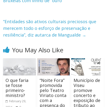
Bruxelas com vinho de “ouro”
“Entidades são ativos culturais preciosos que
merecem todo o esforço de preservação e
resiliência”, diz autarca de Mangualde
→
You May Also Like
O que faria
“Noite Fora”
Município de
se fosse
promovida
Viseu
primeiro-
pelo Teatro
promove
ministro?
Viriato conta
concerto e
com a
exposição de
February 29,
presença do
tributo ao