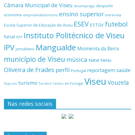
Câmara Municipal de Viseu
desporto
desemprego
ensino superior
economia
empreendedorismo
entrevista
ESEV
futebol
ESTGV
Escola Superior de Educação de Viseu
Instituto Politécnico de Viseu
futsal
IEFP
Mangualde
IPV
Moimenta da Beira
jornalismo
município de Viseu
música
Natal
Nelas
Oliveira de Frades
perfil
reportagem
saúde
Portugal
Viseu
Vouzela
turismo
Turismo Centro de Portugal
Sopcom
Nas redes sociais