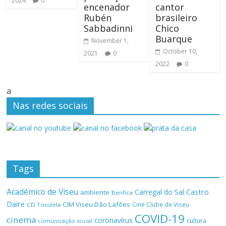
2024
0
encenador
cantor
Rubén
brasileiro
Sabbadinni
Chico
Buarque
November 1,
October 10,
2021
0
2022
0
a
Nas redes sociais
Tags
Académico de Viseu
Castro
Carregal do Sal
ambiente
Benfica
Daire
CIM Viseu Dão Lafões
Cine Clube de Viseu
CD Tondela
COVID-19
cinema
coronavírus
cultura
comunicação social