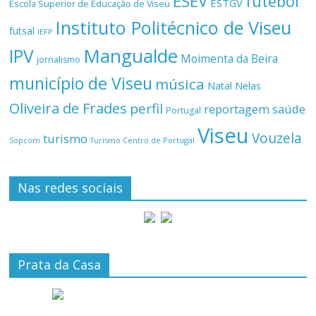
ESEV
futebol
ESTGV
Escola Superior de Educação de Viseu
Instituto Politécnico de Viseu
futsal
IEFP
Mangualde
IPV
Moimenta da Beira
jornalismo
município de Viseu
música
Natal
Nelas
Oliveira de Frades
perfil
reportagem
saúde
Portugal
Viseu
Vouzela
turismo
Turismo Centro de Portugal
Sopcom
Nas redes sociais
Prata da Casa