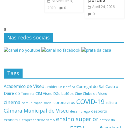
November 3,
April 24, 2026
2020
0
0
a
Nas redes sociais
Tags
Académico de Viseu
Castro
Carregal do Sal
ambiente
Benfica
Daire
CIM Viseu Dão Lafões
Cine Clube de Viseu
CD Tondela
COVID-19
cinema
coronavírus
cultura
comunicação social
Câmara Municipal de Viseu
desporto
desemprego
ensino superior
economia
empreendedorismo
entrevista