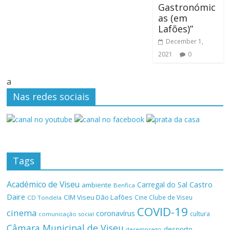
Gastronómic
as (em
Lafões)”
December 1,
2021
0
a
Nas redes sociais
Tags
Académico de Viseu
Castro
Carregal do Sal
ambiente
Benfica
Daire
CIM Viseu Dão Lafões
Cine Clube de Viseu
CD Tondela
COVID-19
cinema
coronavírus
cultura
comunicação social
Câmara Municipal de Viseu
desporto
desemprego