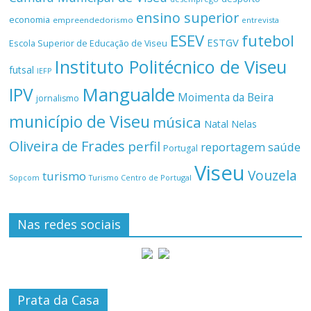
ensino superior
economia
empreendedorismo
entrevista
ESEV
futebol
ESTGV
Escola Superior de Educação de Viseu
Instituto Politécnico de Viseu
futsal
IEFP
Mangualde
IPV
Moimenta da Beira
jornalismo
município de Viseu
música
Natal
Nelas
Oliveira de Frades
perfil
reportagem
saúde
Portugal
Viseu
Vouzela
turismo
Turismo Centro de Portugal
Sopcom
Nas redes sociais
Prata da Casa