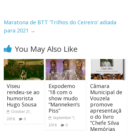
Maratona de BTT ‘Trilhos do Ceireiro’ adiada
para 2021
→
You May Also Like
Viseu
Expodemo
Câmara
rendeu-se ao
’18 com o
Municipal de
humorista
show mudo
Vouzela
Hugo Sousa
“Manneken’s
promove
Piss”
apresentaçã
October 21,
o do livro
September 7,
2018
0
“Chefe Silva
2018
0
Memórias