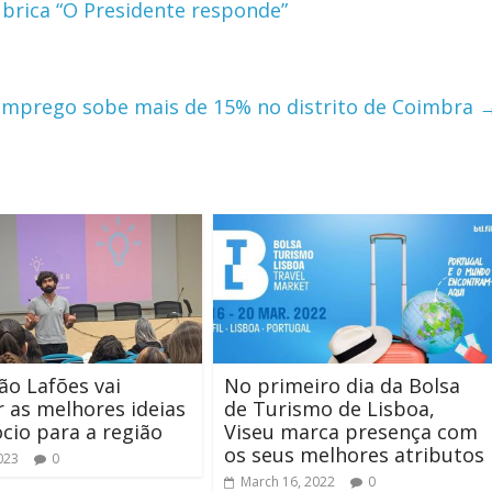
brica “O Presidente responde”
mprego sobe mais de 15% no distrito de Coimbra
ão Lafões vai
No primeiro dia da Bolsa
 as melhores ideias
de Turismo de Lisboa,
cio para a região
Viseu marca presença com
os seus melhores atributos
023
0
March 16, 2022
0