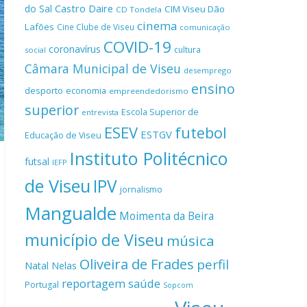
Castro Daire
do Sal
CIM Viseu Dão
CD Tondela
cinema
Lafões
Cine Clube de Viseu
comunicação
COVID-19
coronavírus
cultura
social
Câmara Municipal de Viseu
desemprego
ensino
desporto
economia
empreendedorismo
superior
Escola Superior de
entrevista
ESEV
futebol
ESTGV
Educação de Viseu
Instituto Politécnico
futsal
IEFP
de Viseu
IPV
jornalismo
Mangualde
Moimenta da Beira
município de Viseu
música
Oliveira de Frades
perfil
Natal
Nelas
reportagem
saúde
Portugal
Sopcom