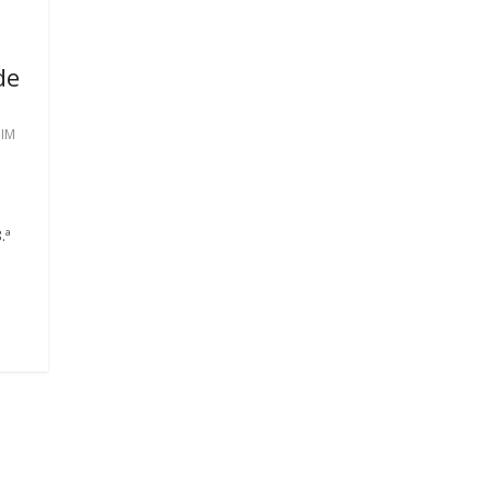
de
IM
.ª