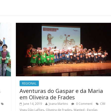
REGIONAL
s
Aventuras do Gaspar e da Maria
em Oliveira de Frades
June 14, 2019
Joana Martins
0 Comment
CIM
,
,
Viseu Dão Lafões
Oliveira de Frades
Wanted - Escolas