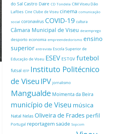
Castro Daire
do Sal
CIM Viseu Dão
CD Tondela
cinema
Lafões
Cine Clube de Viseu
comunicação
COVID-19
coronavírus
cultura
social
Câmara Municipal de Viseu
desemprego
ensino
desporto
economia
empreendedorismo
superior
Escola Superior de
entrevista
ESEV
futebol
ESTGV
Educação de Viseu
Instituto Politécnico
futsal
IEFP
de Viseu
IPV
jornalismo
Mangualde
Moimenta da Beira
município de Viseu
música
Oliveira de Frades
perfil
Natal
Nelas
reportagem
saúde
Portugal
Sopcom