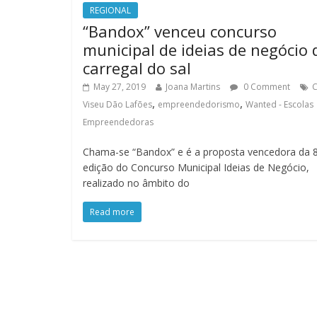
REGIONAL
“Bandox” venceu concurso
municipal de ideias de negócio 
carregal do sal
May 27, 2019
Joana Martins
0 Comment
C
,
,
Viseu Dão Lafões
empreendedorismo
Wanted - Escolas
Empreendedoras
Chama-se “Bandox” e é a proposta vencedora da 8
edição do Concurso Municipal Ideias de Negócio,
realizado no âmbito do
Read more