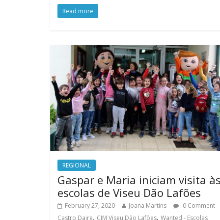
Read more
REGIONAL
Gaspar e Maria iniciam visita à
escolas de Viseu Dão Lafões
February 27, 2020
Joana Martins
0 Comment
,
,
Castro Daire
CIM Viseu Dão Lafões
Wanted - Escolas