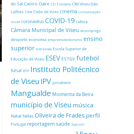
Castro Daire
do Sal
CIM Viseu Dão
CD Tondela
cinema
Lafões
Cine Clube de Viseu
comunicação
COVID-19
coronavírus
cultura
social
Câmara Municipal de Viseu
desemprego
ensino
desporto
economia
empreendedorismo
superior
Escola Superior de
entrevista
ESEV
futebol
ESTGV
Educação de Viseu
Instituto Politécnico
futsal
IEFP
de Viseu
IPV
jornalismo
Mangualde
Moimenta da Beira
município de Viseu
música
Oliveira de Frades
perfil
Natal
Nelas
reportagem
saúde
Portugal
Sopcom