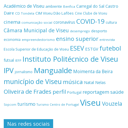
Académico de Viseu
Castro
Carregal do Sal
ambiente
Benfica
Daire
CIM Viseu Dão Lafões
Cine Clube de Viseu
CD Tondela
COVID-19
cinema
coronavírus
cultura
comunicação social
Câmara Municipal de Viseu
desporto
desemprego
ensino superior
economia
empreendedorismo
entrevista
ESEV
futebol
ESTGV
Escola Superior de Educação de Viseu
Instituto Politécnico de Viseu
futsal
IEFP
Mangualde
IPV
Moimenta da Beira
jornalismo
município de Viseu
música
Natal
Nelas
Oliveira de Frades
perfil
reportagem
saúde
Portugal
Viseu
Vouzela
turismo
Turismo Centro de Portugal
Sopcom
Nas redes sociais