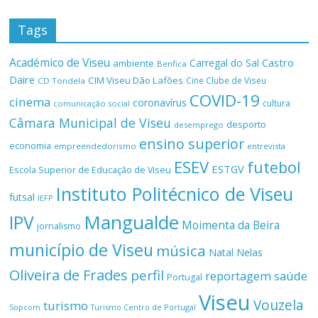
Tags
Académico de Viseu
Castro
Carregal do Sal
ambiente
Benfica
Daire
CIM Viseu Dão Lafões
Cine Clube de Viseu
CD Tondela
COVID-19
cinema
coronavírus
cultura
comunicação social
Câmara Municipal de Viseu
desporto
desemprego
ensino superior
economia
empreendedorismo
entrevista
ESEV
futebol
ESTGV
Escola Superior de Educação de Viseu
Instituto Politécnico de Viseu
futsal
IEFP
Mangualde
IPV
Moimenta da Beira
jornalismo
município de Viseu
música
Natal
Nelas
Oliveira de Frades
perfil
reportagem
saúde
Portugal
Viseu
Vouzela
turismo
Turismo Centro de Portugal
Sopcom