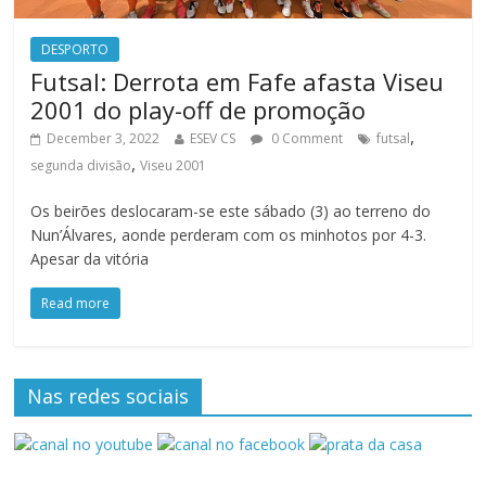
DESPORTO
Futsal: Derrota em Fafe afasta Viseu
2001 do play-off de promoção
,
December 3, 2022
ESEV CS
0 Comment
futsal
,
segunda divisão
Viseu 2001
Os beirões deslocaram-se este sábado (3) ao terreno do
Nun’Álvares, aonde perderam com os minhotos por 4-3.
Apesar da vitória
Read more
Nas redes sociais