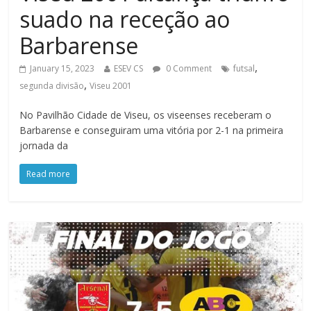
suado na receção ao
Barbarense
,
January 15, 2023
ESEV CS
0 Comment
futsal
,
segunda divisão
Viseu 2001
No Pavilhão Cidade de Viseu, os viseenses receberam o
Barbarense e conseguiram uma vitória por 2-1 na primeira
jornada da
Read more