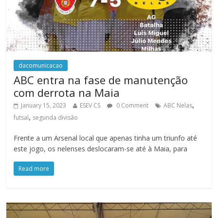
dacomunicacao
ABC entra na fase de manutenção
com derrota na Maia
,
January 15, 2023
ESEV CS
0 Comment
ABC Nelas
,
futsal
segunda divisão
Frente a um Arsenal local que apenas tinha um triunfo até
este jogo, os nelenses deslocaram-se até à Maia, para
Read more