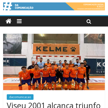
dacomunicacao
Viseu 2001 alcança triunfo