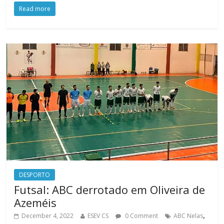
Read more
DESPORTO
Futsal: ABC derrotado em Oliveira de
Azeméis
,
December 4, 2022
ESEV CS
0 Comment
ABC Nelas