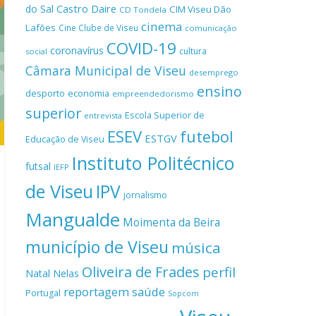
Castro Daire
do Sal
CIM Viseu Dão
CD Tondela
cinema
Lafões
Cine Clube de Viseu
comunicação
COVID-19
coronavírus
cultura
social
Câmara Municipal de Viseu
desemprego
ensino
desporto
economia
empreendedorismo
superior
Escola Superior de
entrevista
ESEV
futebol
ESTGV
Educação de Viseu
Instituto Politécnico
futsal
IEFP
de Viseu
IPV
jornalismo
Mangualde
Moimenta da Beira
município de Viseu
música
Oliveira de Frades
perfil
Natal
Nelas
reportagem
saúde
Portugal
Sopcom