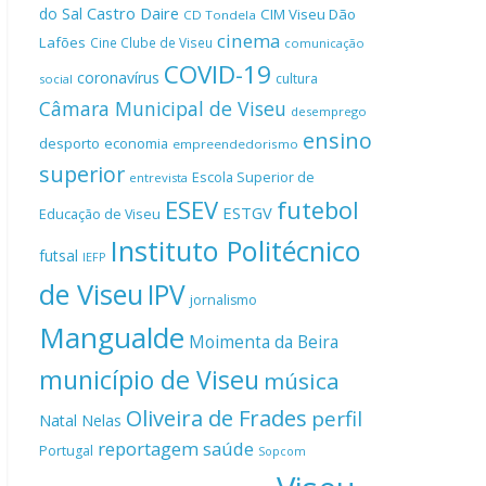
Castro Daire
do Sal
CIM Viseu Dão
CD Tondela
cinema
Lafões
Cine Clube de Viseu
comunicação
COVID-19
coronavírus
cultura
social
Câmara Municipal de Viseu
desemprego
ensino
desporto
economia
empreendedorismo
superior
Escola Superior de
entrevista
ESEV
futebol
ESTGV
Educação de Viseu
Instituto Politécnico
futsal
IEFP
de Viseu
IPV
jornalismo
Mangualde
Moimenta da Beira
município de Viseu
música
Oliveira de Frades
perfil
Natal
Nelas
reportagem
saúde
Portugal
Sopcom