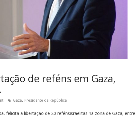
rtação de reféns em Gaza,
s
,
nt
Gaza
Presidente da República
 felicita a libertação de 20 refénsisraelitas na zona de Gaza, entre