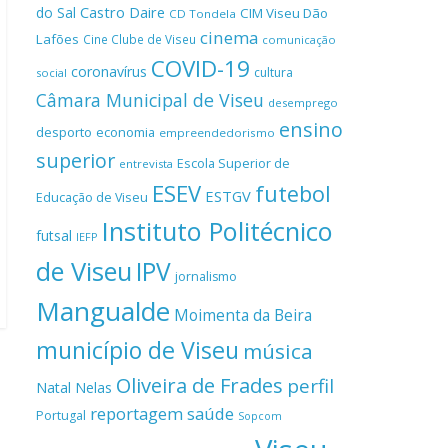
Castro Daire
do Sal
CIM Viseu Dão
CD Tondela
cinema
Lafões
Cine Clube de Viseu
comunicação
COVID-19
coronavírus
cultura
social
Câmara Municipal de Viseu
desemprego
ensino
desporto
economia
empreendedorismo
superior
Escola Superior de
entrevista
ESEV
futebol
ESTGV
Educação de Viseu
Instituto Politécnico
futsal
IEFP
de Viseu
IPV
jornalismo
Mangualde
Moimenta da Beira
município de Viseu
música
Oliveira de Frades
perfil
Natal
Nelas
reportagem
saúde
Portugal
Sopcom