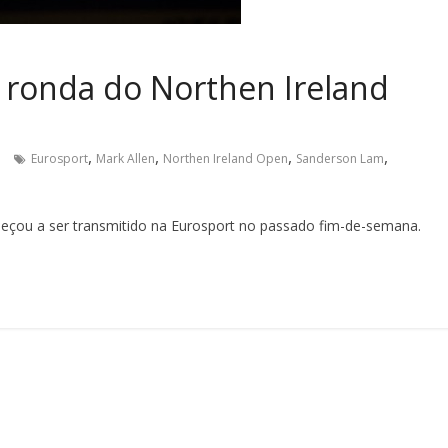
ª ronda do Northen Ireland
,
,
,
,
Eurosport
Mark Allen
Northen Ireland Open
Sanderson Lam
meçou a ser transmitido na Eurosport no passado fim-de-semana.