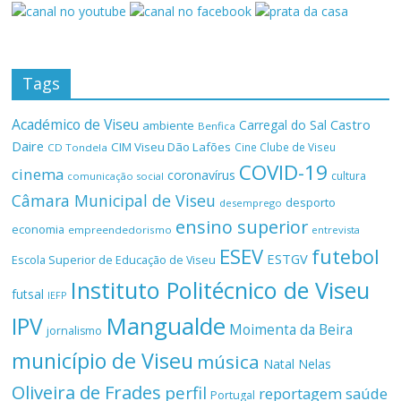
Tags
Académico de Viseu
Castro
Carregal do Sal
ambiente
Benfica
Daire
CIM Viseu Dão Lafões
Cine Clube de Viseu
CD Tondela
COVID-19
cinema
coronavírus
cultura
comunicação social
Câmara Municipal de Viseu
desporto
desemprego
ensino superior
economia
empreendedorismo
entrevista
ESEV
futebol
ESTGV
Escola Superior de Educação de Viseu
Instituto Politécnico de Viseu
futsal
IEFP
Mangualde
IPV
Moimenta da Beira
jornalismo
município de Viseu
música
Natal
Nelas
Oliveira de Frades
perfil
reportagem
saúde
Portugal