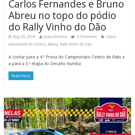
Carlos Fernandes e Bruno
Abreu no topo do pódio
do Rally Vinho do Dão
May 28, 2018
Joana Martins
0 Comment
Clube
,
,
Automóvel do Centro
Nelas
Rally Vinho do Dão
A contar para a 4.ª Prova do Campeonato Centro de Ralis e
a para a 5.ª etapa do Desafio Kumbo
Read more