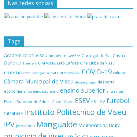
Nas redes sociais
Tags
Académico de Viseu
Castro
Carregal do Sal
ambiente
Benfica
Daire
CIM Viseu Dão Lafões
Cine Clube de Viseu
CD Tondela
COVID-19
cinema
coronavírus
cultura
comunicação social
Câmara Municipal de Viseu
desporto
desemprego
ensino superior
economia
empreendedorismo
entrevista
ESEV
futebol
ESTGV
Escola Superior de Educação de Viseu
Instituto Politécnico de Viseu
futsal
IEFP
Mangualde
IPV
Moimenta da Beira
jornalismo
município de Viseu
música